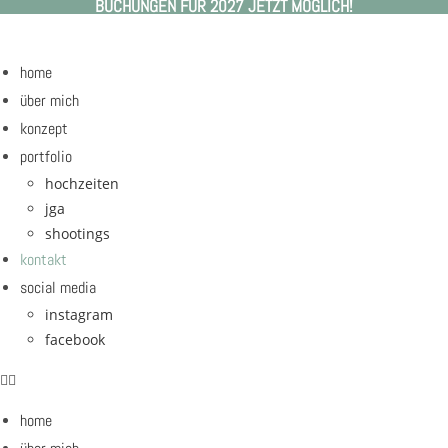
BUCHUNGEN FÜR 2027 JETZT MÖGLICH!
Zum
Inhalt
springen
home
über mich
konzept
portfolio
hochzeiten
jga
shootings
kontakt
social media
instagram
facebook
home