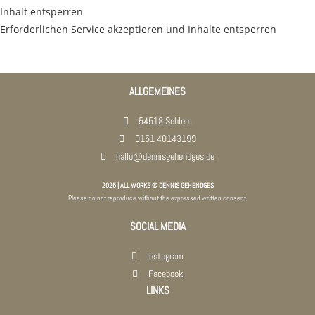
Inhalt entsperren
Erforderlichen Service akzeptieren und Inhalte entsperren
ALLGEMEINES
54518 Sehlem
0151 40143199
hallo@dennisgehendges.de
2025 | ALL WORKS © DENNIS GEHENDGES
Please do not reproduce without the expressed written consent.
SOCIAL MEDIA
Instagram
Facebook
LINKS