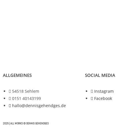
ALLGEMEINES
SOCIAL MEDIA
54518 Sehlem
Instagram
0151 40143199
Facebook
hallo@dennisgehendges.de
2025 | ALL WORKS © DENNIS GEHENDGES